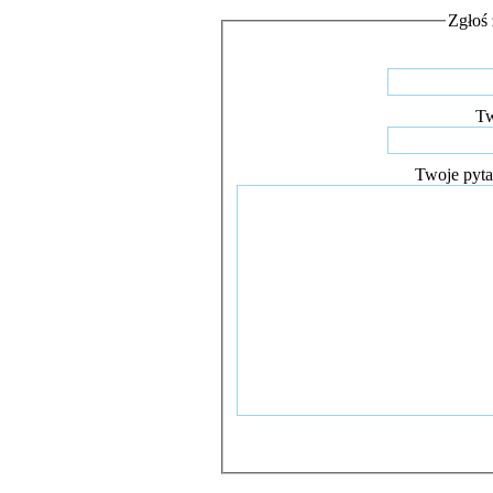
Zgłoś 
Tw
Twoje pyta