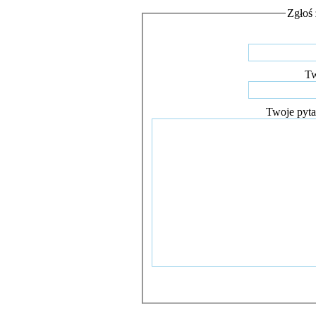
Zgłoś 
Tw
Twoje pyta