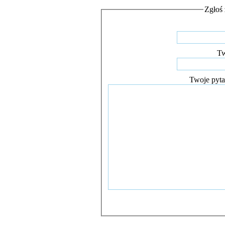
Zgłoś 
Tw
Twoje pyta