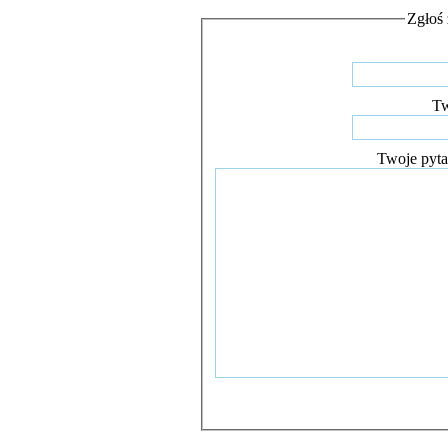
Zgłoś 
Tw
Twoje pyta