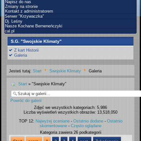
Napisz do nas
Zmiany na stronie
Kontakt z administratorem
Serwer "Krzywaczka"
Dj. Leśny
Nasze Kochane Berneneńczyki
cal.pl
S.G. "Swojskie Klimaty"
Z kart Historii
Galeria
Jesteś tutaj:
Start
Swojskie Klimaty
Galeria
Start
» "Swojskie Klimaty"
Powróć do galerii
Zdjęć we wszystkich kategoriach: 5,986
Liczba wyświetleń wszystkich obrazów: 13,518,050
TOP 12:
Najwyżej oceniane
-
Ostatnio dodane
-
Ostatnio
skomentowane
-
Często oglądane
Kategoria zawiera 26 podkategorii