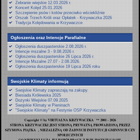
Zebranie wiejskie 12.03.2026 r.
Koncert Kolęd 25.01.2026
Szczepienie psów i kotów przeciwko wściekliźnie
Orszak Trzech Króli oraz Opłatek - Krzywaczka 2026
Tradycja Kolędowania w Krzywaczce
Ogłoszenia oraz Intencje Parafialne
Ogłoszenia duszpasterskie 2.08.2026 r.
Intencje mszalne 3 - 9.08.2026 r.
Ogłoszenia duszpasterskie 26 Lipca 2026 r.
Intencje Mszalne 27.07 - 2.08.2026.
Ogłoszenia duszpasterskie 19 Lipca 2026 roku
Swojskie Klimaty informują
Swojskie Klimaty zapraszają na zakupy.
Biesiada Królewska 2025
Dożynki Wiejskie 07.09.2025
Swojskie Klimaty w Pieninach
"Swojskie Klimaty" na Festynie OSP Krzywaczka
Copyright © by VIRTUALNA KRZYWACZKA ™ 2001 - 2026
STRONA KRZYWACZKI JEST STRONĄ PRYWATNĄ PROWADZONĄ PRZEZ
SZYMONA PIĄTKA , NIEZALEŻNĄ OD ŻADNYCH INSTYTUCJI GMINNYCH CZY
SPOŁECZNYCH