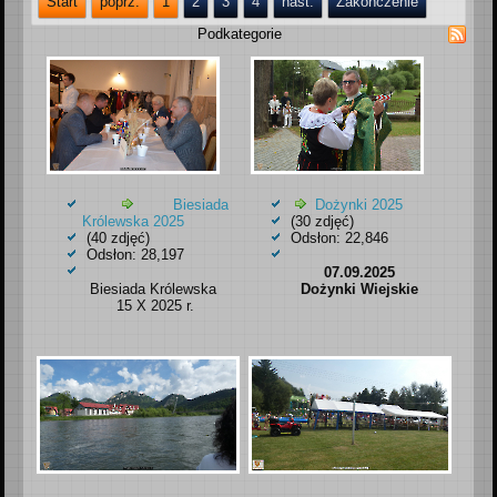
Start
poprz.
1
2
3
4
nast.
Zakończenie
Podkategorie
Biesiada
Dożynki 2025
Królewska 2025
(30 zdjęć)
(40 zdjęć)
Odsłon: 22,846
Odsłon: 28,197
07.09.2025
Biesiada Królewska
Dożynki Wiejskie
15 X 2025 r.