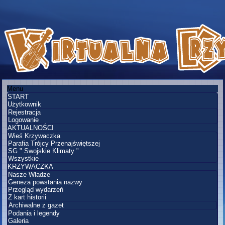
Menu
START
Użytkownik
Rejestracja
Logowanie
AKTUALNOŚCI
Wieś Krzywaczka
Parafia Trójcy Przenajświętszej
SG " Swojskie Klimaty "
Wszystkie
KRZYWACZKA
Nasze Władze
Geneza powstania nazwy
Przegląd wydarzeń
Z kart historii
Archiwalne z gazet
Podania i legendy
Galeria