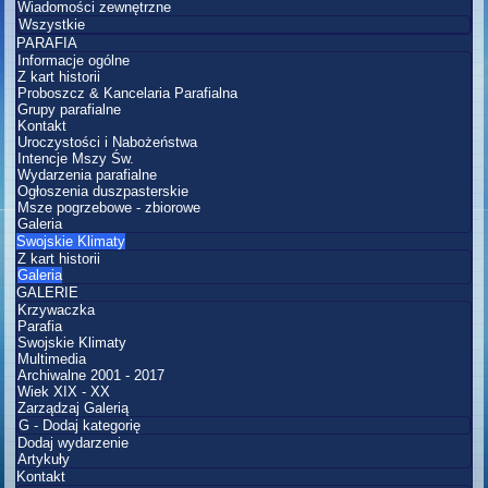
Wiadomości zewnętrzne
Wszystkie
PARAFIA
Informacje ogólne
Z kart historii
Proboszcz & Kancelaria Parafialna
Grupy parafialne
Kontakt
Uroczystości i Nabożeństwa
Intencje Mszy Św.
Wydarzenia parafialne
Ogłoszenia duszpasterskie
Msze pogrzebowe - zbiorowe
Galeria
Swojskie Klimaty
Z kart historii
Galeria
GALERIE
Krzywaczka
Parafia
Swojskie Klimaty
Multimedia
Archiwalne 2001 - 2017
Wiek XIX - XX
Zarządzaj Galerią
G - Dodaj kategorię
Dodaj wydarzenie
Artykuły
Kontakt