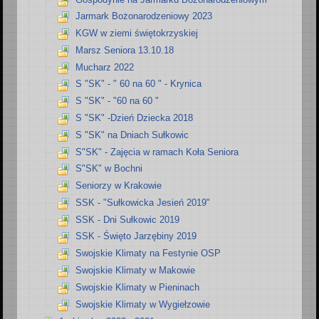
Jarmark Bożonarodzeniowy 2023
KGW w ziemi świętokrzyskiej
Marsz Seniora 13.10.18
Mucharz 2022
S "SK" - " 60 na 60 " - Krynica
S "SK" - "60 na 60 "
S "SK" -Dzień Dziecka 2018
S "SK" na Dniach Sułkowic
S"SK" - Zajęcia w ramach Koła Seniora
S"SK" w Bochni
Seniorzy w Krakowie
SSK - "Sułkowicka Jesień 2019"
SSK - Dni Sułkowic 2019
SSK - Święto Jarzębiny 2019
Swojskie Klimaty na Festynie OSP
Swojskie Klimaty w Makowie
Swojskie Klimaty w Pieninach
Swojskie Klimaty w Wygiełzowie