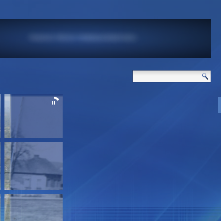
" SWOJSKIE KLIMATY "
ARAFIA TRÓJCY PRZENAJŚWIĘTSZEJ
NASI PRZYJACIELE