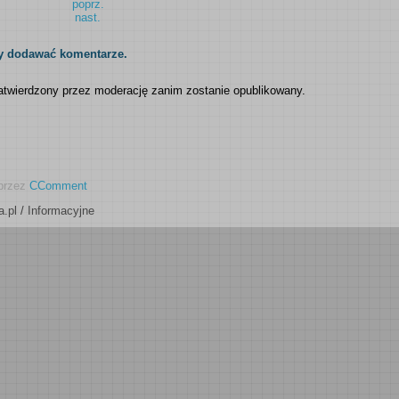
poprz.
nast.
y dodawać komentarze.
twierdzony przez moderację zanim zostanie opublikowany.
przez
CComment
.pl
/
Informacyjne