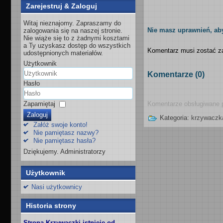
Zarejestruj & Zaloguj
Witaj nieznajomy. Zapraszamy do
Nie masz uprawnień, ab
zalogowania się na naszej stronie.
Nie wiąże się to z żadnymi kosztami
a Ty uzyskasz dostęp do wszystkich
Komentarz musi zostać za
udostępnionych materiałów.
Użytkownik
Komentarze (
0
)
Hasło
Komentarze obsługiwane 
Zapamiętaj
Zaloguj
Kategoria:
krzywaczka
Załóż swoje konto!
Nie pamiętasz nazwy?
Nie pamiętasz hasła?
Dziękujemy. Administratorzy
Użytkownik
Nasi użytkownicy
Historia strony
Strona Krzywaczki istnieje od