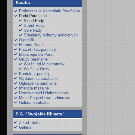
Parafia
Proboszcz & Kancelaria Parafialna
Rada Parafialna
Skład Rady
Statut Rady
Cele Rady
Standardy ochrony małoletnich
O parafii
Historia Parafii
Poczet duszpasterzy
Mapa rejonów Parafii
Grupy parafialne
Wieści od Ministrantów
Wieści z Oazy
Kontakt z parafią
Wydarzenia parafialne
Ogłoszenia parafialne
Intencje mszalne
Uroczystości i Nabożeństwa
Msze Pogrzebowe - zbiorowe
Galeria parafialna
S.G. "Swojskie Klimaty"
Z kart Historii
Galeria