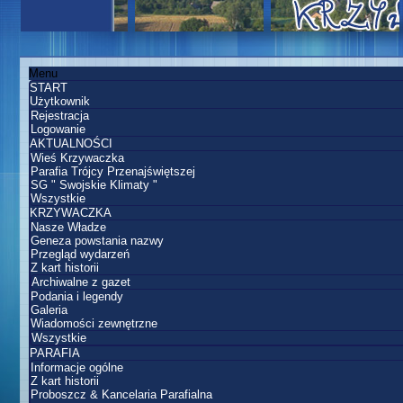
Menu
START
Użytkownik
Rejestracja
Logowanie
AKTUALNOŚCI
Wieś Krzywaczka
Parafia Trójcy Przenajświętszej
SG " Swojskie Klimaty "
Wszystkie
KRZYWACZKA
Nasze Władze
Geneza powstania nazwy
Przegląd wydarzeń
Z kart historii
Archiwalne z gazet
Podania i legendy
Galeria
Wiadomości zewnętrzne
Wszystkie
PARAFIA
Informacje ogólne
Z kart historii
Proboszcz & Kancelaria Parafialna