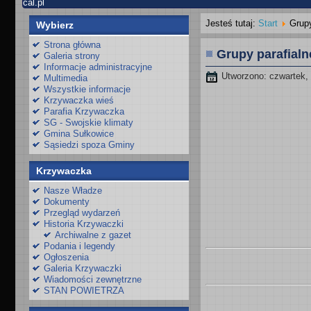
cal.pl
Jesteś tutaj:
Start
Grupy
Wybierz
Strona główna
Grupy parafialn
Galeria strony
Informacje administracyjne
Utworzono: czwartek, 
Multimedia
Wszystkie informacje
Krzywaczka wieś
Parafia Krzywaczka
SG - Swojskie klimaty
Gmina Sułkowice
Sąsiedzi spoza Gminy
Krzywaczka
Nasze Władze
Dokumenty
Przegląd wydarzeń
Historia Krzywaczki
Archiwalne z gazet
Podania i legendy
Ogłoszenia
Galeria Krzywaczki
Wiadomości zewnętrzne
STAN POWIETRZA