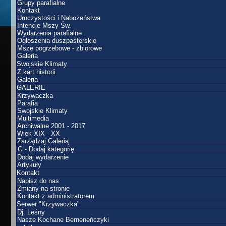
Grupy parafialne
Kontakt
Uroczystości i Nabożeństwa
Intencje Mszy Św.
Wydarzenia parafialne
Ogłoszenia duszpasterskie
Msze pogrzebowe - zbiorowe
Galeria
Swojskie Klimaty
Z kart historii
Galeria
GALERIE
Krzywaczka
Parafia
Swojskie Klimaty
Multimedia
Archiwalne 2001 - 2017
Wiek XIX - XX
Zarządzaj Galerią
G - Dodaj kategorię
Dodaj wydarzenie
Artykuły
Kontakt
Napisz do nas
Zmiany na stronie
Kontakt z administratorem
Serwer "Krzywaczka"
Dj. Leśny
Nasze Kochane Berneneńczyki