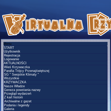
Menu
START
Użytkownik
Rejestracja
Logowanie
AKTUALNOŚCI
Wieś Krzywaczka
Parafia Trójcy Przenajświętszej
SG " Swojskie Klimaty "
Wszystkie
KRZYWACZKA
Nasze Władze
Geneza powstania nazwy
Przegląd wydarzeń
Z kart historii
Archiwalne z gazet
Podania i legendy
Galeria