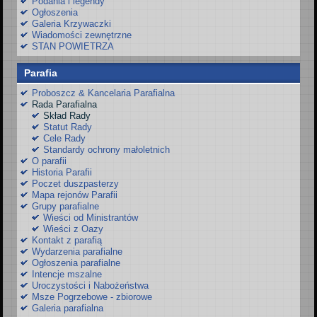
Podania i legendy
Ogłoszenia
Galeria Krzywaczki
Wiadomości zewnętrzne
STAN POWIETRZA
Parafia
Proboszcz & Kancelaria Parafialna
Rada Parafialna
Skład Rady
Statut Rady
Cele Rady
Standardy ochrony małoletnich
O parafii
Historia Parafii
Poczet duszpasterzy
Mapa rejonów Parafii
Grupy parafialne
Wieści od Ministrantów
Wieści z Oazy
Kontakt z parafią
Wydarzenia parafialne
Ogłoszenia parafialne
Intencje mszalne
Uroczystości i Nabożeństwa
Msze Pogrzebowe - zbiorowe
Galeria parafialna