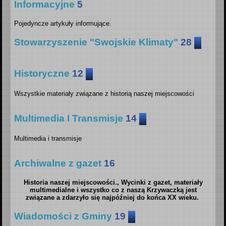
Zmiany na stronie
Informacyjne
5
5
Ogłoszenia
26
Informacje administratorów
Pojedyncze artykuły informujące.
7
Wszelkie ogłoszenia dotyczące naszej miejscowości
Stowarzyszenie "Swojskie Klimaty"
28
Wydarzenia Parafialne
67
Informacje dla Rolników
1
Uroczystości i Nabożeństwa
57
Lokalne grupy działania
2
Z kart historii "Swojskich Klimatów"
2
Historyczne
12
Kolęda 2017
5
Dokumenty
4
Wszystkie materiały związane z historią naszej miejscowości
Wizyta Duszpasterska
13
Odnośniki do dokumentów dotyczących naszej miejscowości.
Podania i legendy
4
Multimedia I Transmisje
14
Ważne Informacje
26
Podania i legendy związane z naszą wsią
Multimedia i transmisje
Wieści z Watykanu
2
Z historii Wsi Krzywaczka
3
Media o nas
Archiwalne z gazet
5
16
KEP informuje
2
Transmisje TV
Historia naszej miejscowości., Wycinki z gazet, materiały
1
Wieści z Archidiecezji
12
Historia oraz inne tematy związane z tym zagadnieniem
multimedialne i wszystko co z naszą Krzywaczką jest
związane a zdarzyło się najpóźniej do końca XX wieku.
Materiały własne
7
Z historii Parafii
3
Rada Parafialna
3
Wiadomości z Gminy
19
Krzywa