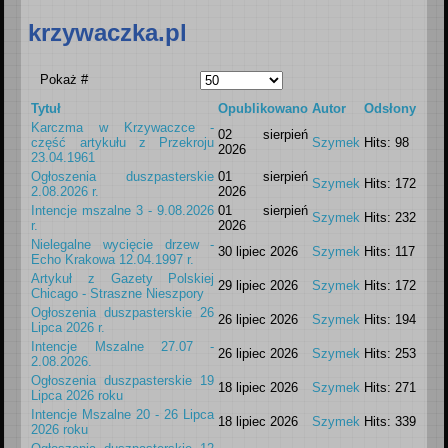
krzywaczka.pl
Pokaż #
Tytuł
Opublikowano
Autor
Odsłony
Karczma w Krzywaczce -
02 sierpień
część artykułu z Przekroju
Szymek
Hits: 98
2026
23.04.1961
Ogłoszenia duszpasterskie
01 sierpień
Szymek
Hits: 172
2.08.2026 r.
2026
Intencje mszalne 3 - 9.08.2026
01 sierpień
Szymek
Hits: 232
r.
2026
Nielegalne wycięcie drzew -
30 lipiec 2026
Szymek
Hits: 117
Echo Krakowa 12.04.1997 r.
Artykuł z Gazety Polskiej
29 lipiec 2026
Szymek
Hits: 172
Chicago - Straszne Nieszpory
Ogłoszenia duszpasterskie 26
26 lipiec 2026
Szymek
Hits: 194
Lipca 2026 r.
Intencje Mszalne 27.07 -
26 lipiec 2026
Szymek
Hits: 253
2.08.2026.
Ogłoszenia duszpasterskie 19
18 lipiec 2026
Szymek
Hits: 271
Lipca 2026 roku
Intencje Mszalne 20 - 26 Lipca
18 lipiec 2026
Szymek
Hits: 339
2026 roku