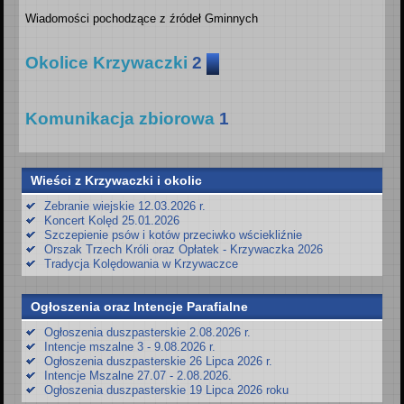
Z kart historii Parafii Trójcy Przenajświętszej w Krzywaczce
Wiadomości Oazowe
2
Wiadomości pochodzące z źródeł Gminnych
Filmy z internertu
1
Wiadomości Młodzieży Oazowej z Krzywaczki
Gmina - akcje społeczne
2
Okolice Krzywaczki
2
Wieści od Służby Liturgicznej Ołtarza
3
Informacje od i związane z
Akcje społeczne spoza gminy
Komunikacja zbiorowa
1
2
Służbą Liturgiczną Ołtarza z Krzywaczki
MSZE POGRZEBOWE - ZBIOROWE
1
Wieści z Krzywaczki i okolic
Zebranie wiejskie 12.03.2026 r.
Koncert Kolęd 25.01.2026
Szczepienie psów i kotów przeciwko wściekliźnie
Orszak Trzech Króli oraz Opłatek - Krzywaczka 2026
Tradycja Kolędowania w Krzywaczce
Ogłoszenia oraz Intencje Parafialne
Ogłoszenia duszpasterskie 2.08.2026 r.
Intencje mszalne 3 - 9.08.2026 r.
Ogłoszenia duszpasterskie 26 Lipca 2026 r.
Intencje Mszalne 27.07 - 2.08.2026.
Ogłoszenia duszpasterskie 19 Lipca 2026 roku