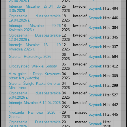
26.04.2026 r.
2026
Intencje Mszalne 27.04 do
26 kwiecień
Szymek
Hits: 484
3.05.2026
2026
Ogłoszenia duszpasterskie
18 kwiecień
Szymek
Hits: 446
19.04.2026 r.
2026
Intencje Mszalne 20-26
18 kwiecień
Szymek
Hits: 384
Kwietnia 2026 r.
2026
Ogłoszenia Duszpasterskie
12 kwiecień
Szymek
Hits: 345
12.04.2026 r.
2026
Intencje Mszalne 13 - 19
12 kwiecień
Szymek
Hits: 337
Kwietnia 2026 r.
2026
06 kwiecień
Galeria - Rezurekcja 2026
Szymek
Hits: 584
2026
06 kwiecień
Uroczystości Wielkiej Soboty
Szymek
Hits: 412
2026
A w galerii : Droga Krzyżowa
04 kwiecień
Szymek
Hits: 309
przez Krzywaczkę
2026
Galeria: Święto Kapłanów oraz
04 kwiecień
Szymek
Hits: 299
Ministranci
2026
Ogłoszenia duszpasterskie
04 kwiecień
Szymek
Hits: 527
5.04.2026 r.
2026
Intencje Mszalne 6-12.04.2026
04 kwiecień
Szymek
Hits: 442
r.
2026
Niedziela Palmowa 2026 -
29 marzec
Szymek
Hits: 445
Galeria
2026
Ogłoszenia Duszpasterskie
29 marzec
Hits:
Szymek
29.03.2026
2026
1530