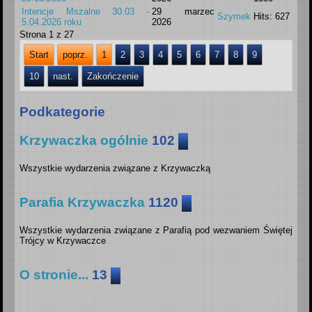
Intencje Mszalne 30.03 -
29 marzec
Szymek
Hits: 627
5.04.2026 roku
2026
Strona 1 z 27
Start
poprz.
1
2
3
4
5
6
7
8
9
10
nast.
Zakończenie
Podkategorie
Krzywaczka ogólnie
102
Wszystkie wydarzenia związane z Krzywaczką
Krzywaczka wydarzenia
32
Parafia Krzywaczka
1120
Wiadomości z zewnątrz
10
Wszystkie wydarzenia związane z Parafią pod wezwaniem Świętej
Trójcy w Krzywaczce
Wiadomości dotyczące naszej miejscowości a pochodzący z
źródeł zewnętrznych.
Ogłoszenia Duszpasterskie
462
O stronie...
13
Ostrzeżenia pogodowe
OSP Krzywaczka
Intencje Mszalne
444
7
5