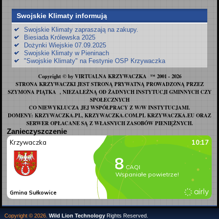
Swojskie Klimaty informują
Swojskie Klimaty zapraszają na zakupy.
Biesiada Królewska 2025
Dożynki Wiejskie 07.09.2025
Swojskie Klimaty w Pieninach
"Swojskie Klimaty" na Festynie OSP Krzywaczka
Copyright © by VIRTUALNA KRZYWACZKA ™ 2001 - 2026
STRONA KRZYWACZKI JEST STRONĄ PRYWATNĄ PROWADZONĄ PRZEZ
SZYMONA PIĄTKA , NIEZALEŻNĄ OD ŻADNYCH INSTYTUCJI GMINNYCH CZY
SPOŁECZNYCH
CO NIEWYKLUCZA JEJ WSPÓŁPRACY Z W/W INSTYTUCJAMI.
DOMENY: KRZYWACZKA.PL, KRZYWACZKA.COM.PL KRZYWACZKA.EU ORAZ
SERWER OPŁACANE SĄ Z WŁASNYCH ZASOBÓW PIENIĘŻNYCH.
Zanieczyszczenie
Copyright © 2026.
Wild Lion Technology
Rights Reserved.