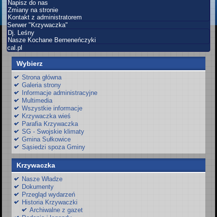
Napisz do nas
Zmiany na stronie
Kontakt z administratorem
Serwer "Krzywaczka"
Dj. Leśny
Nasze Kochane Berneneńczyki
cal.pl
Wybierz
Strona główna
Galeria strony
Informacje administracyjne
Multimedia
Wszystkie informacje
Krzywaczka wieś
Parafia Krzywaczka
SG - Swojskie klimaty
Gmina Sułkowice
Sąsiedzi spoza Gminy
Krzywaczka
Nasze Władze
Dokumenty
Przegląd wydarzeń
Historia Krzywaczki
Archiwalne z gazet