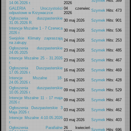
Szymek
Hits: 389
14.06.2026 r.
2026
GALERIA - Uroczystości
04 czerwiec
Szymek
Hits: 473
odpustowe w Krzywaczce
2026
Ogłoszenia duszpasterskie
30 maj 2026
Szymek
Hits: 901
31.05.2026 R.
Intencje Mszalne 1 - 7 Czerwca
30 maj 2026
Szymek
Hits: 536
2026 r.
Swojskie Klimaty zapraszają
24 maj 2026
Szymek
Hits: 253
na zakupy.
Ogłoszenia duszpasterskie
23 maj 2026
Szymek
Hits: 485
24.05.2025
Intencje Mszalne 25 - 31.2026
23 maj 2026
Szymek
Hits: 467
r.
Ogłoszenia Duszpasterskie
16 maj 2026
Szymek
Hits: 469
17.05.2026 r.
Intencje Mszalne 18-
16 maj 2026
Szymek
Hits: 428
24.05.2026 r.
Ogłoszenia duszpasterskie
09 maj 2026
Szymek
Hits: 529
10.05.2026 r.
Intencje Mszalne 11 - 17 maja
09 maj 2026
Szymek
Hits: 467
2026 r.
Ogłoszenia Duszpasterskie 3
03 maj 2026
Szymek
Hits: 462
Maja 2026 r.
Intencje Mszalne 4-10.05.2026
03 maj 2026
Szymek
Hits: 403
r.
Ogłoszenia Parafialne
26 kwiecień
Szymek
Hits: 696