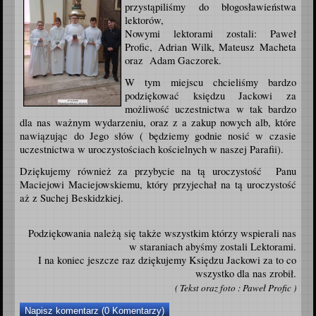
przystąpiliśmy do błogosławieństwa
lektorów,
Nowymi lektorami zostali: Paweł
Profic, Adrian Wilk, Mateusz Macheta
oraz Adam Gaczorek.
W tym miejscu chcieliśmy bardzo
podziękować księdzu Jackowi za
możliwość uczestnictwa w tak bardzo
dla nas ważnym wydarzeniu, oraz z a zakup nowych alb, które
nawiązując do Jego słów ( będziemy godnie nosić w czasie
uczestnictwa w uroczystościach kościelnych w naszej Parafii).
Dziękujemy również za przybycie na tą uroczystość Panu
Maciejowi Maciejowskiemu, który przyjechał na tą uroczystość
aż z Suchej Beskidzkiej.
Podziękowania należą się także wszystkim którzy wspierali nas
w staraniach abyśmy zostali Lektorami.
I na koniec jeszcze raz dziękujemy Księdzu Jackowi za to co
wszystko dla nas zrobił.
( Tekst oraz foto : Paweł Profic )
Napisz komentarz (0 Komentarzy)