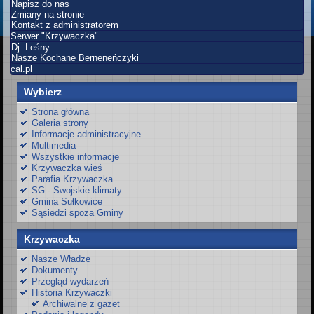
Napisz do nas
Zmiany na stronie
Kontakt z administratorem
Serwer "Krzywaczka"
Dj. Leśny
Nasze Kochane Berneneńczyki
cal.pl
Wybierz
Strona główna
Galeria strony
Informacje administracyjne
Multimedia
Wszystkie informacje
Krzywaczka wieś
Parafia Krzywaczka
SG - Swojskie klimaty
Gmina Sułkowice
Sąsiedzi spoza Gminy
Krzywaczka
Nasze Władze
Dokumenty
Przegląd wydarzeń
Historia Krzywaczki
Archiwalne z gazet