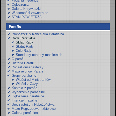
Podania i legendy
Ogłoszenia
Galeria Krzywaczki
Wiadomości zewnętrzne
STAN POWIETRZA
Parafia
Proboszcz & Kancelaria Parafialna
Rada Parafialna
Skład Rady
Statut Rady
Cele Rady
Standardy ochrony małoletnich
O parafii
Historia Parafii
Poczet duszpasterzy
Mapa rejonów Parafii
Grupy parafialne
Wieści od Ministrantów
Wieści z Oazy
Kontakt z parafią
Wydarzenia parafialne
Ogłoszenia parafialne
Intencje mszalne
Uroczystości i Nabożeństwa
Msze Pogrzebowe - zbiorowe
Galeria parafialna