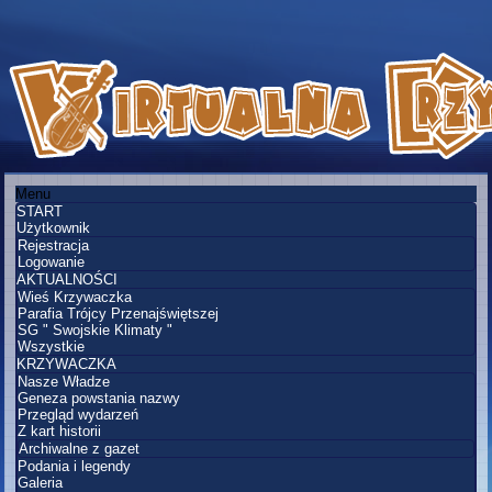
Menu
START
Użytkownik
Rejestracja
Logowanie
AKTUALNOŚCI
Wieś Krzywaczka
Parafia Trójcy Przenajświętszej
SG " Swojskie Klimaty "
Wszystkie
KRZYWACZKA
Nasze Władze
Geneza powstania nazwy
Przegląd wydarzeń
Z kart historii
Archiwalne z gazet
Podania i legendy
Galeria