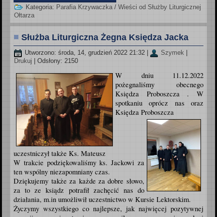
Kategoria:
Parafia Krzywaczka
/
Wieści od Służby Liturgicznej
Ołtarza
Służba Liturgiczna Żegna Księdza Jacka
Utworzono: środa, 14, grudzień 2022 21:32
|
Szymek
|
Drukuj
| Odsłony: 2150
W dniu 11.12.2022
pożegnaliśmy obecnego
Księdza Proboszcza .
W
spotkaniu oprócz nas oraz
Księdza Proboszcza
uczestniczył także Ks. Mateusz
W trakcie podziękowaliśmy ks. Jackowi za
ten wspólny niezapomniany czas.
Dziękujemy także za każde za dobre słowo,
za to ze ksiądz potrafił zachęcić nas do
działania, m.in umożliwił uczestnictwo w Kursie Lektorskim.
Życzymy wszystkiego co najlepsze, jak najwięcej pozytywnej