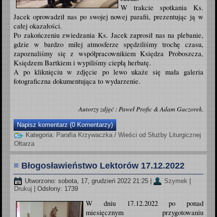
W trakcie spotkania Ks.
Jacek oprowadził nas po swojej nowej parafii, prezentując ją w
całej okazałości.
Po zakończeniu zwiedzania Ks. Jacek zaprosił nas na plebanie,
gdzie w bardzo miłej atmosferze spędziliśmy trochę czasu,
zapoznaliśmy się z współpracownikiem Księdza Proboszcza,
Księdzem Bartkiem i wypiliśmy ciepłą herbatę.
A po kliknięciu w zdjęcie po lewo ukaże się mała galeria
fotograficzna dokumentująca to wydarzenie.
Autorzy zdjęć : Paweł Profic & Adam Gaczorek.
Napisz komentarz (0 Komentarzy)
Kategoria:
Parafia Krzywaczka
/
Wieści od Służby Liturgicznej
Ołtarza
Błogosławieństwo Lektorów 17.12.2022
Utworzono: sobota, 17, grudzień 2022 21:25
|
Szymek
|
Drukuj
| Odsłony: 1739
W dniu 17.12.2022 po ponad
miesięcznym przygotowaniu