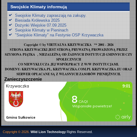
Swojskie Klimaty informują
Swojskie Klimaty zapraszają na zakupy.
Biesiada Królewska 2025
Dożynki Wiejskie 07.09.2025
Swojskie Klimaty w Pieninach
"Swojskie Klimaty" na Festynie OSP Krzywaczka
Copyright © by VIRTUALNA KRZYWACZKA ™ 2001 - 2026
STRONA KRZYWACZKI JEST STRONĄ PRYWATNĄ PROWADZONĄ PRZEZ
SZYMONA PIĄTKA , NIEZALEŻNĄ OD ŻADNYCH INSTYTUCJI GMINNYCH CZY
SPOŁECZNYCH
CO NIEWYKLUCZA JEJ WSPÓŁPRACY Z W/W INSTYTUCJAMI.
DOMENY: KRZYWACZKA.PL, KRZYWACZKA.COM.PL KRZYWACZKA.EU ORAZ
SERWER OPŁACANE SĄ Z WŁASNYCH ZASOBÓW PIENIĘŻNYCH.
Zanieczyszczenie
Copyright © 2026.
Wild Lion Technology
Rights Reserved.